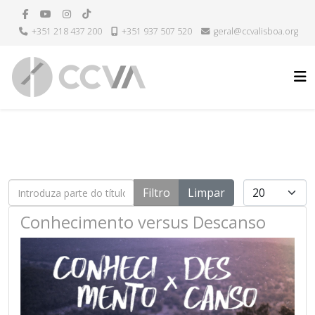
+351 218 437 200
+351 937 507 520
geral@ccvalisboa.org
H
Introduza parte do título
Qtd. a exibir
Filtro
Limpar
Conhecimento versus Descanso