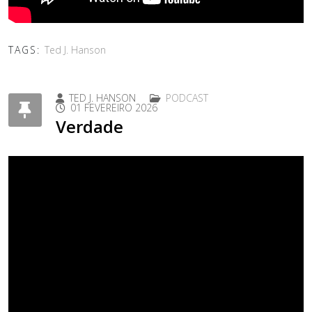
TAGS:
Ted J. Hanson
TED J. HANSON
PODCAST
01 FEVEREIRO 2026
Verdade