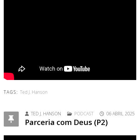
TAGS:
Ted J. Hanson
TED J. HANSON
PODCAST
06 ABRIL 2025
Parceria com Deus (P2)