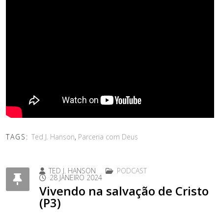
TAGS:
Ted J. Hanson
,
Parceria com Deus
TED J. HANSON
PODCAST
28 JANEIRO 2024
Vivendo na salvação de Cristo
(P3)