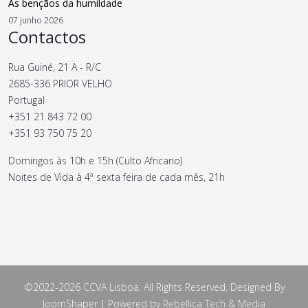
As bençãos da humildade
07 junho 2026
Contactos
Rua Guiné, 21 A - R/C
2685-336 PRIOR VELHO
Portugal
+351 21 843 72 00
+351 93 750 75 20
Domingos às 10h e 15h (Culto Africano)
Noites de Vida à 4ª sexta feira de cada mês, 21h
©2022-2026 CCVA Lisboa. All Rights Reserved. Designed By
JoomShaper | Powered by
Rebellica Tech & Media