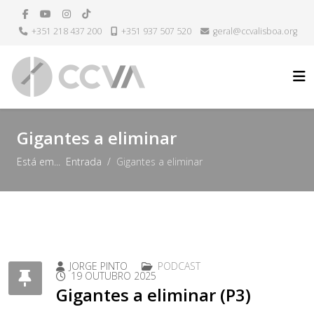
+351 218 437 200
+351 937 507 520
geral@ccvalisboa.org
H
Gigantes a eliminar
Está em...
Entrada
Gigantes a eliminar
JORGE PINTO
PODCAST
19 OUTUBRO 2025
Gigantes a eliminar (P3)