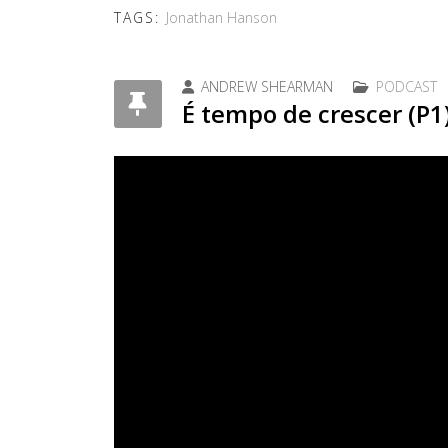
TAGS:
Jonathan Hanson
ANDREW SHEARMAN
PODCAST
É tempo de crescer (P1