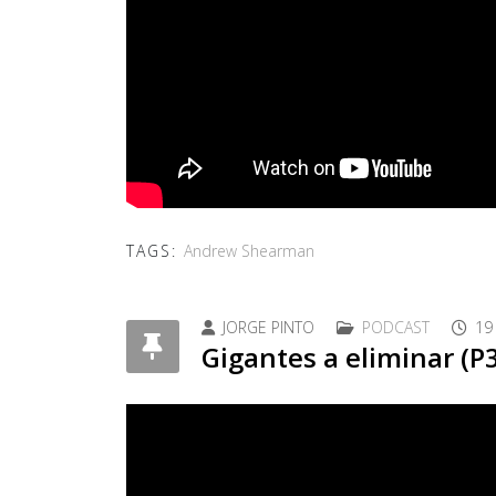
TAGS:
Andrew Shearman
JORGE PINTO
PODCAST
19
Gigantes a eliminar (P