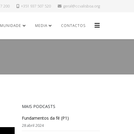
37 200
+351 937 507 520
geral@ccvalisboa.org
Helix3 Mega
MUNIDADE
MEDIA
CONTACTOS
MAIS PODCASTS
Fundamentos da fé (P1)
28 abril 2024