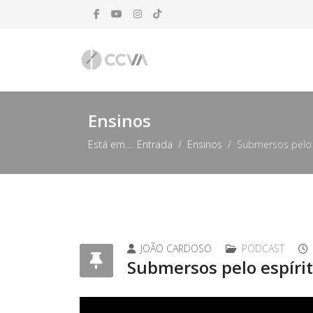
Ensinos
Está em...
Entrada
Ensinos
Submersos pelo e
JOÃO CARDOSO
PODCAST
Submersos pelo espírit