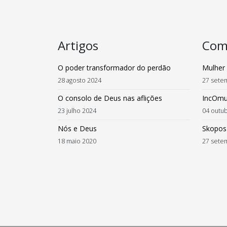
Artigos
Com
O poder transformador do perdão
Mulher 
28 agosto 2024
27 sete
O consolo de Deus nas aflições
IncOmum
23 julho 2024
04 outu
Nós e Deus
Skopos
18 maio 2020
27 sete