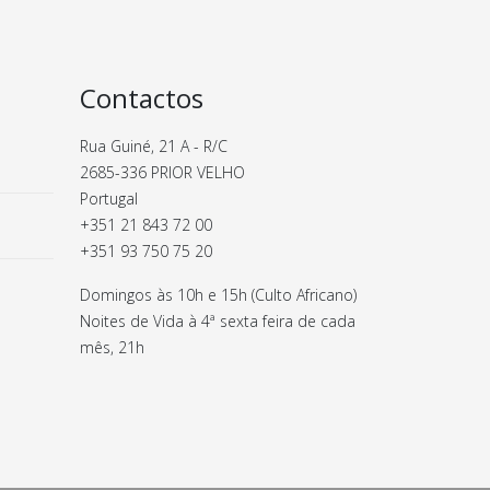
Contactos
Rua Guiné, 21 A - R/C
2685-336 PRIOR VELHO
Portugal
+351 21 843 72 00
+351 93 750 75 20
Domingos às 10h e 15h (Culto Africano)
Noites de Vida à 4ª sexta feira de cada
mês, 21h