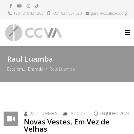
+351 218 437 200
+351 937 507 520
geral@ccvalisboa.org
H
Raul Luamba
Está em...
Entrada
Raul Luamba
RAUL LUAMBA
PODCAST
09 JULHO 2023
Novas Vestes, Em Vez de
Velhas