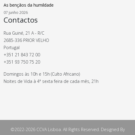
As bençãos da humildade
07 junho 2026
Contactos
Rua Guiné, 21 A - R/C
2685-336 PRIOR VELHO
Portugal
+351 21 843 72 00
+351 93 750 75 20
Domingos às 10h e 15h (Culto Africano)
Noites de Vida à 4ª sexta feira de cada mês, 21h
©2022-2026 CCVA Lisboa. All Rights Reserved. Designed By